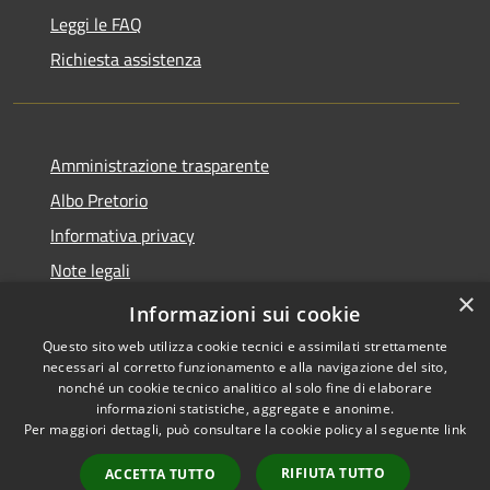
Leggi le FAQ
Richiesta assistenza
Amministrazione trasparente
Albo Pretorio
Informativa privacy
Note legali
×
Dichiarazione di accessibilità
Informazioni sui cookie
Questo sito web utilizza cookie tecnici e assimilati strettamente
necessari al corretto funzionamento e alla navigazione del sito,
nonché un cookie tecnico analitico al solo fine di elaborare
informazioni statistiche, aggregate e anonime.
RSS
Copyright © 2026 • Comune di
Per maggiori dettagli, può consultare la cookie policy al seguente
link
Accessibilità
Loano • Powered by
Privacy
Municipium
Accesso
•
RIFIUTA TUTTO
ACCETTA TUTTO