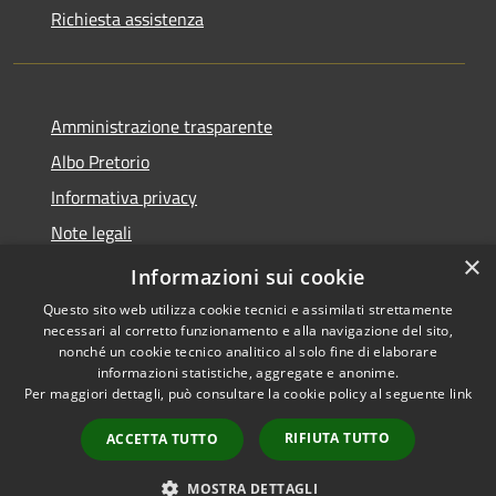
Richiesta assistenza
Amministrazione trasparente
Albo Pretorio
Informativa privacy
Note legali
×
Dichiarazione di accessibilità
Informazioni sui cookie
Questo sito web utilizza cookie tecnici e assimilati strettamente
necessari al corretto funzionamento e alla navigazione del sito,
nonché un cookie tecnico analitico al solo fine di elaborare
informazioni statistiche, aggregate e anonime.
RSS
Copyright © 2026 • Comune di
Per maggiori dettagli, può consultare la cookie policy al seguente
link
Accessibilità
Loano • Powered by
Privacy
Municipium
Accesso
•
RIFIUTA TUTTO
ACCETTA TUTTO
Cookie
redazione
Mappa del sito
MOSTRA DETTAGLI