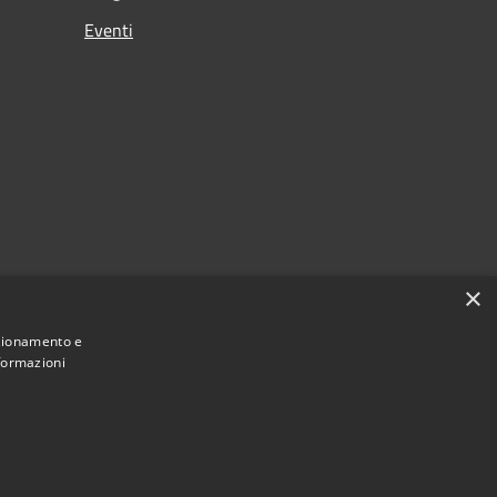
Eventi
×
nzionamento e
nformazioni
Municipium
Accesso redazione
 di Loano • Powered by
•