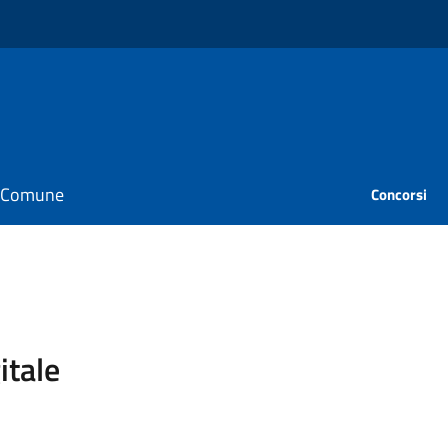
il Comune
Concorsi
itale