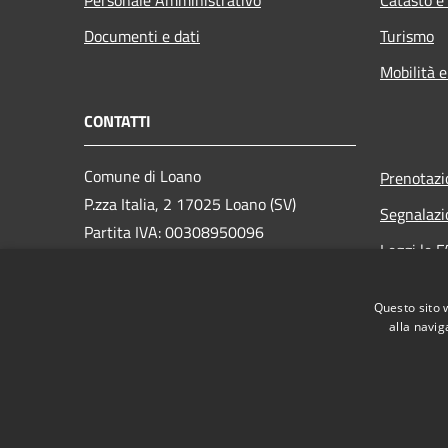
Documenti e dati
Turismo
Mobilità e
CONTATTI
Comune di Loano
Prenotaz
P.zza Italia, 2 17025 Loano (SV)
Segnalazi
Partita IVA: 00308950096
Leggi le 
PEC: loano@peccomuneloano.it
Richiesta
Centralino Unico: 019675694
Questo sito 
alla navig
RSS
Accessibilità
Privacy
Cookie
Mappa de