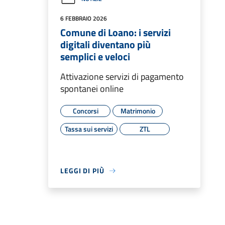
6 FEBBRAIO 2026
Comune di Loano: i servizi
digitali diventano più
semplici e veloci
Attivazione servizi di pagamento
spontanei online
Concorsi
Matrimonio
Tassa sui servizi
ZTL
LEGGI DI PIÙ