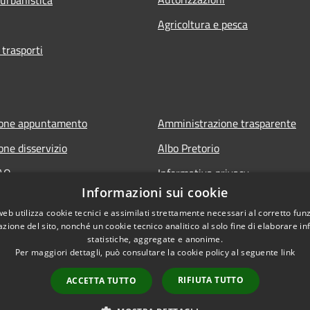
Agricoltura e pesca
 trasporti
ione appuntamento
Amministrazione trasparente
one disservizio
Albo Pretorio
FAQ
Informativa privacy
Informazioni sui cookie
 assistenza
Note legali
web utilizza cookie tecnici e assimilati strettamente necessari al corretto fu
Dichiarazione di accessibilità
azione del sito, nonché un cookie tecnico analitico al solo fine di elaborare i
statistiche, aggregate e anonime.
Per maggiori dettagli, può consultare la cookie policy al seguente
link
RIFIUTA TUTTO
ACCETTA TUTTO
l sito
Copyright © 2026 • Comune