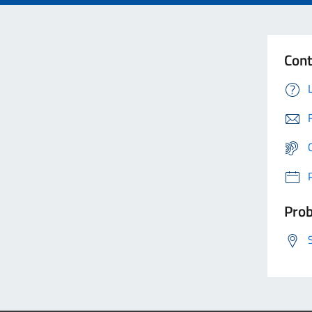
Cont
Prob