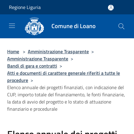
Salta al contenuto principale
Regione Liguria
Comune di Loano
Home
>
Amministrazione Trasparente
>
Amministrazione Trasparente
>
Bandi di gara e contratti
>
Atti e documenti di carattere generale riferiti a tutte le
procedure
>
Elenco annuale dei progetti finanziati, con indicazione del
CUP, importo totale del finanziamento, le fonti finanziarie,
la data di avvio del progetto e lo stato di attuazione
finanziario e procedurale
Elenco annuale dei progetti