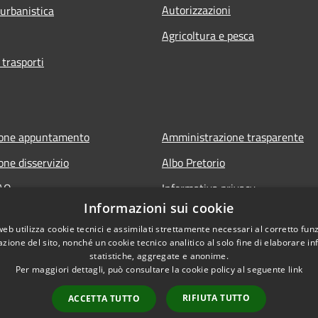
Autorizzazioni
 urbanistica
Agricoltura e pesca
 trasporti
ione appuntamento
Amministrazione trasparente
one disservizio
Albo Pretorio
FAQ
Informativa privacy
Informazioni sui cookie
 assistenza
Note legali
web utilizza cookie tecnici e assimilati strettamente necessari al corretto fu
Dichiarazione di accessibilità
azione del sito, nonché un cookie tecnico analitico al solo fine di elaborare i
statistiche, aggregate e anonime.
Per maggiori dettagli, può consultare la cookie policy al seguente
link
RIFIUTA TUTTO
ACCETTA TUTTO