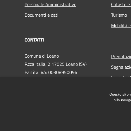
Personale Amministrativo
Catasto e
Documenti e dati
Turismo
Mobilità e
CONTATTI
Comune di Loano
Prenotaz
P.zza Italia, 2 17025 Loano (SV)
Segnalazi
Partita IVA: 00308950096
Leggi le 
PEC: loano@peccomuneloano.it
Richiesta
Centralino Unico: 019675694
Questo sito 
alla navig