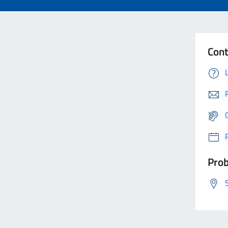
Cont
Prob