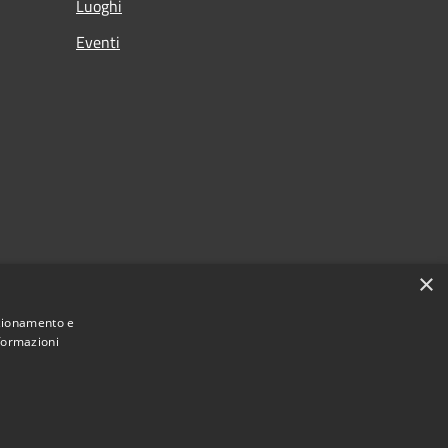
Luoghi
Eventi
×
nzionamento e
nformazioni