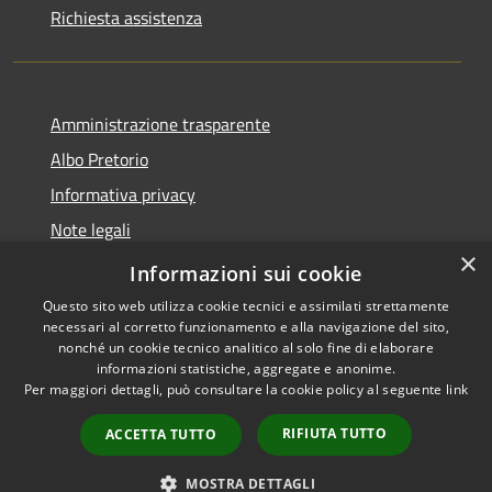
Richiesta assistenza
Amministrazione trasparente
Albo Pretorio
Informativa privacy
Note legali
×
Dichiarazione di accessibilità
Informazioni sui cookie
Questo sito web utilizza cookie tecnici e assimilati strettamente
necessari al corretto funzionamento e alla navigazione del sito,
nonché un cookie tecnico analitico al solo fine di elaborare
informazioni statistiche, aggregate e anonime.
RSS
Copyright © 2026 • Comune di
Per maggiori dettagli, può consultare la cookie policy al seguente
link
Accessibilità
Loano • Powered by
Privacy
Municipium
Accesso
•
RIFIUTA TUTTO
ACCETTA TUTTO
Cookie
redazione
Mappa del sito
MOSTRA DETTAGLI