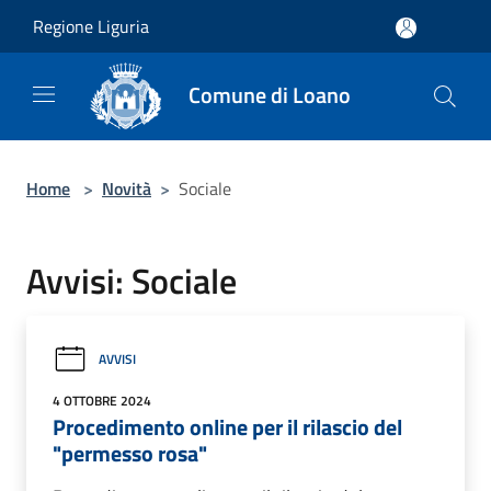
Salta al contenuto principale
Regione Liguria
Comune di Loano
Home
>
Novità
>
Sociale
Avvisi: Sociale
AVVISI
4 OTTOBRE 2024
Procedimento online per il rilascio del
"permesso rosa"