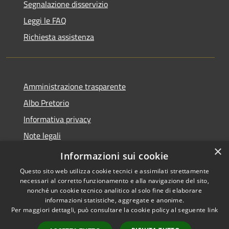
Segnalazione disservizio
Leggi le FAQ
Richiesta assistenza
Amministrazione trasparente
Albo Pretorio
Informativa privacy
Note legali
×
Dichiarazione di accessibilità
Informazioni sui cookie
Questo sito web utilizza cookie tecnici e assimilati strettamente
necessari al corretto funzionamento e alla navigazione del sito,
nonché un cookie tecnico analitico al solo fine di elaborare
informazioni statistiche, aggregate e anonime.
RSS
Copyright © 2026 • Comune di
Per maggiori dettagli, può consultare la cookie policy al seguente
link
Accessibilità
Loano • Powered by
Privacy
Municipium
Accesso
•