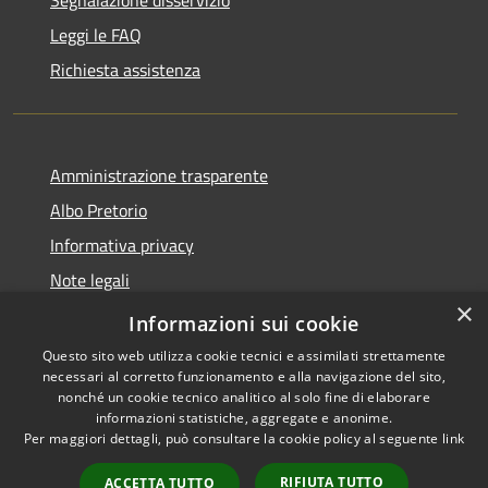
Leggi le FAQ
Richiesta assistenza
Amministrazione trasparente
Albo Pretorio
Informativa privacy
Note legali
×
Dichiarazione di accessibilità
Informazioni sui cookie
Questo sito web utilizza cookie tecnici e assimilati strettamente
necessari al corretto funzionamento e alla navigazione del sito,
nonché un cookie tecnico analitico al solo fine di elaborare
informazioni statistiche, aggregate e anonime.
RSS
Copyright © 2026 • Comune di
Per maggiori dettagli, può consultare la cookie policy al seguente
link
Accessibilità
Loano • Powered by
Privacy
Municipium
Accesso
•
RIFIUTA TUTTO
ACCETTA TUTTO