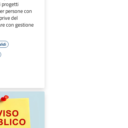
 progetti
 per persone con
 prive del
are con gestione
lidi