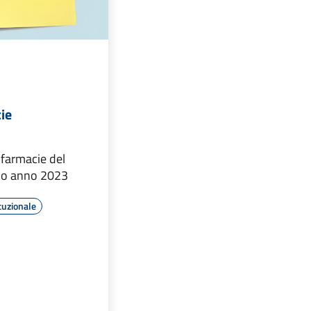
ie
 farmacie del
no anno 2023
tuzionale