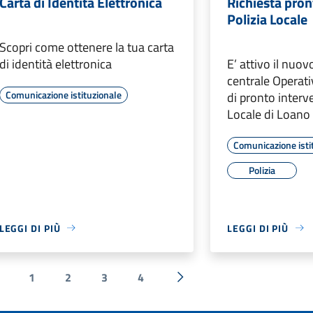
Carta di Identità Elettronica
Richiesta pron
Polizia Locale
Scopri come ottenere la tua carta
di identità elettronica
E’ attivo il nuo
centrale Operativ
Comunicazione istituzionale
di pronto interv
Locale di Loano
Comunicazione isti
Polizia
LEGGI DI PIÙ
LEGGI DI PIÙ
1
2
3
4
 Precedente
Successiva »