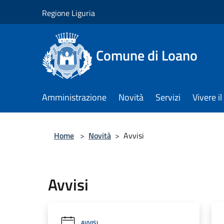
Salta al contenuto principale
Regione Liguria
Comune di Loano
Amministrazione
Novità
Servizi
Vivere 
Home
>
Novità
>
Avvisi
Avvisi
AVVISI