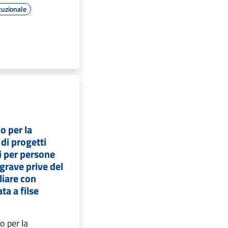
tuzionale
o per la
di progetti
li per persone
 grave prive del
liare con
ta a filse
o per la