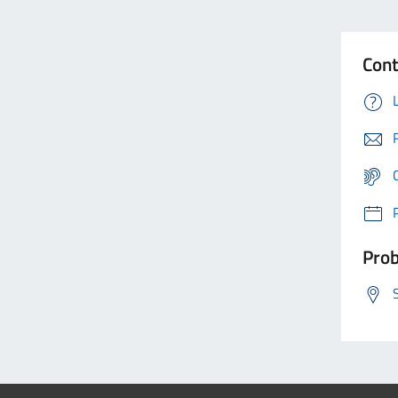
Cont
Prob