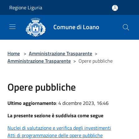
Salta al contenuto principale
Regione Liguria
Comune di Loano
Home
>
Amministrazione Trasparente
>
Amministrazione Trasparente
>
Opere pubbliche
Opere pubbliche
Ultimo aggiornamento
: 4 dicembre 2023, 16:46
La presente sezione è suddivisa come segue
Nuclei di valutazione e verifica degli investimenti
Atti di programmazione delle opere pubbliche