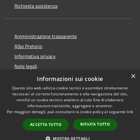
Richiesta assistenza
Amministrazione trasparente
Albo Pretorio
Informativa privacy
Note legali
×
Dichiarazione di accessibilità
Informazioni sui cookie
Questo sito web utilizza cookie tecnici e assimilati strettamente
necessari al corretto funzionamento e alla navigazione del sito,
nonché un cookie tecnico analitico al solo fine di elaborare
informazioni statistiche, aggregate e anonime.
RSS
Copyright © 2026 • Comune di
Per maggiori dettagli, può consultare la cookie policy al seguente
link
Accessibilità
Loano • Powered by
Privacy
Municipium
Accesso
•
RIFIUTA TUTTO
ACCETTA TUTTO
Cookie
redazione
Mappa del sito
MOSTRA DETTAGLI